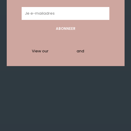
ABONNEER
View our
privacy policy
and
termen
MARC INBANE Body
MARC INBANE Tanning
Lotion 175ml
Spray 200ml + Free
Spa Headband
€39,95
€39,95