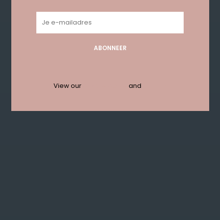
UITVERKOCHT
UITVERKOCHT
ABONNEER
View our
privacy policy
and
termen
Hazel Stripe Blazer -
Hazel Stripe Pantalon
Wit
- Wit
€30,00
€25,00
€89,00
€59,00
UITVERKOCHT
-62% OFF