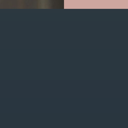
GET IN TOUCH
0470/04.26.69
bojourshop@hotmail.com