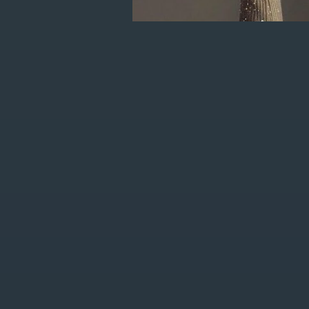
je eerste order!
KLANTENSERVICE
MIJN ACCOUNT
FAQ
Registreren
Algemene
Mijn bestellingen
voorwaarden
Mijn verlanglijst
Privacy Policy
Betaalmethoden
Verzenden &
retourneren
Bojour store