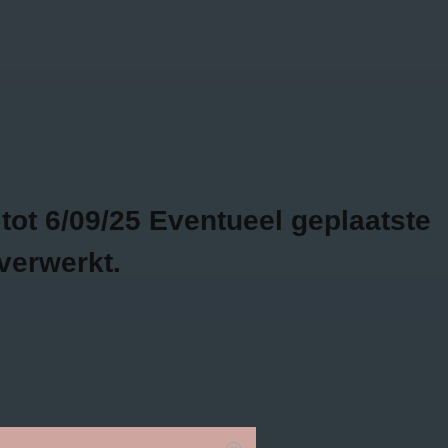
Bojour - Fashion & more
GRATIS
2 WEKEN
VERZENDING VANAF
RETOURTIJD
€75
SALE
0
ot 6/09/25 Eventueel geplaatste
verwerkt.