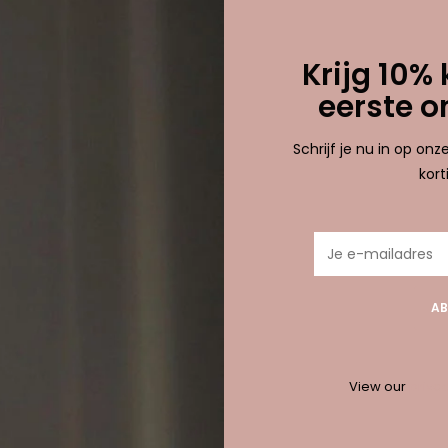
etagd met fuchsia
0 
Krijg 10% 
eerste o
nden!...
Schrijf je nu in op on
kor
AB
View our
privac
10% korting bij