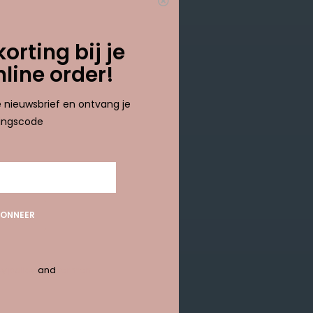
results
korting bij je
nline order!
ze nieuwsbrief en ontvang je
tingscode
ONNEER
y policy
and
termen
ABONNEER