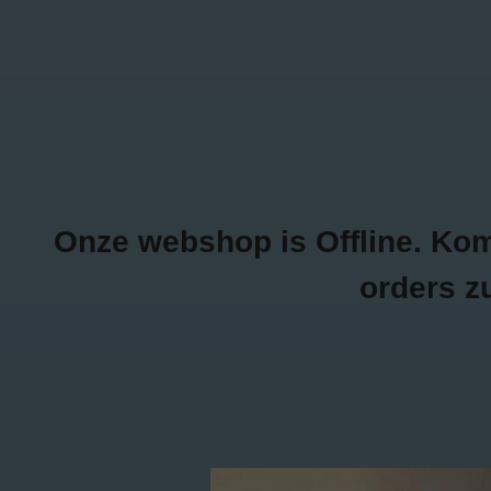
0470/04.26.69
Inloggen
NEW ITEMS
K
Onze webshop is Offline. Kom g
orders z
Home
/
Tags
/
fuchsia