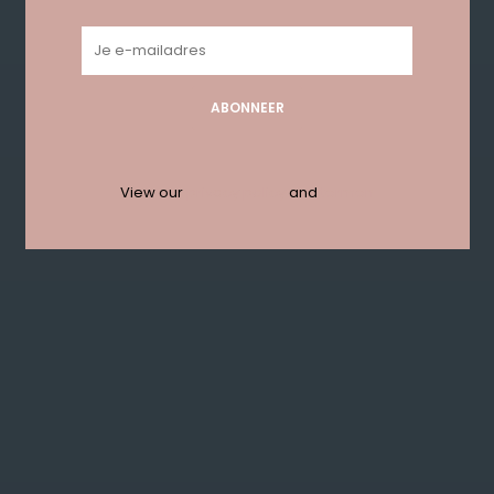
ABONNEER
View our
privacy policy
and
termen