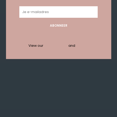
ABONNEER
View our
privacy policy
and
termen