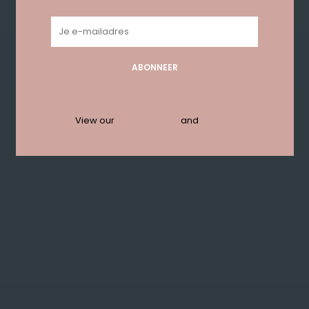
ABONNEER
View our
privacy policy
and
termen