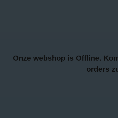
0470/04.26.69
Inloggen
NEW ITEMS
K
Onze webshop is Offline. Kom g
orders z
Home
>
Pink Bow Sweater - Grijs