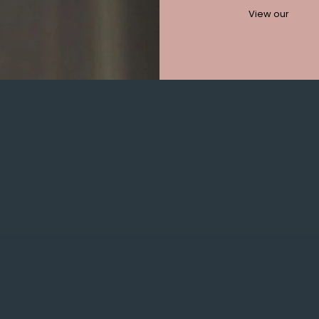
View our
privac
Aa