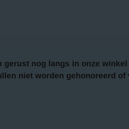
LEDING
SCHOENEN
ACCESSOIRES
LIFESTYLE
GIFTCARDS
erust nog langs in onze winkel t
ullen niet worden gehonoreerd of 
SPRING SUMMER 2025
Shop onze nieuwste spring summer collectie