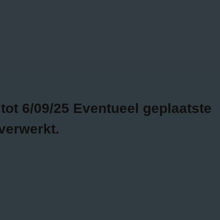
Bojour - Fashion & more
GRATIS
2 WEKEN
VERZENDING VANAF
RETOURTIJD
€75
SALE
0
ot 6/09/25 Eventueel geplaatste
verwerkt.