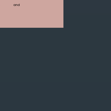
y policy
and
termen
n verlanglijst toevoegen
/
Toevoegen om te vergelijken