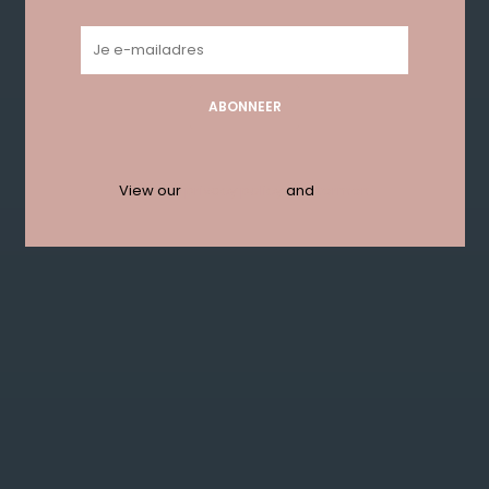
Geen producten gevonden!...
ABONNEER
Get in touch with us en krijg 10%
korting bij je eerste order!
View our
privacy policy
and
termen
ABONNEER
KLANTENSERVICE
MIJN ACCOUNT
GET IN TOUCH