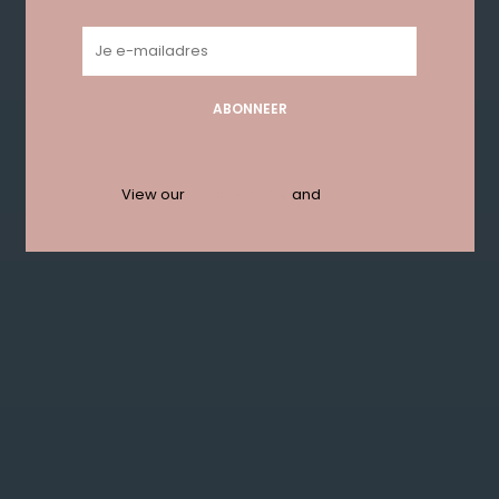
Geen producten gevonden!...
ABONNEER
Get in touch with us en krijg 10%
korting bij je eerste order!
View our
privacy policy
and
termen
ABONNEER
KLANTENSERVICE
MIJN ACCOUNT
GET IN TOUCH