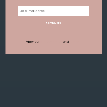
Geen producten gevonden!...
ABONNEER
Get in touch with us en krijg 10%
korting bij je eerste order!
View our
privacy policy
and
termen
ABONNEER
KLANTENSERVICE
MIJN ACCOUNT
GET IN TOUCH