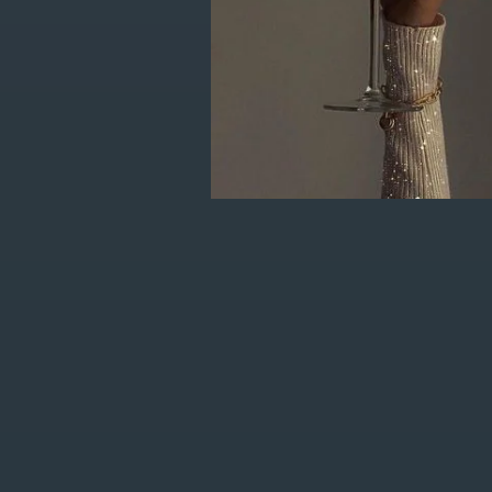
MARC INBANE Exfol
(lichaam)
€14,95
Get in touch with us en krijg 
je eerste order!
KLANTENSERVICE
MIJN ACCOUNT