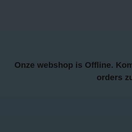
0470/04.26.69
Inloggen
NEW ITEMS
K
Onze webshop is Offline. Kom g
orders z
Home
/
Tags
/
fashion webhsop