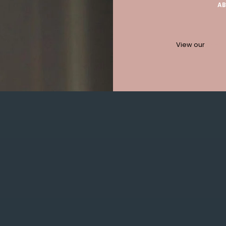
AB
iating Mitt
View our
privac
10% korting bij
GET IN TOUCH