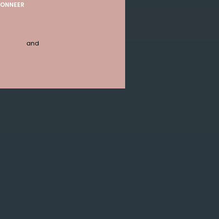
ONNEER
y policy
and
termen
ABONNEER