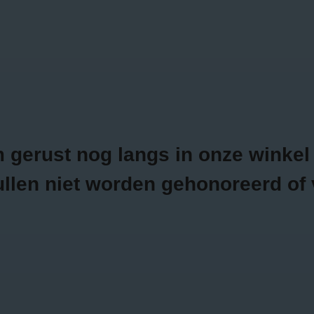
LEDING
SCHOENEN
ACCESSOIRES
LIFESTYLE
GIFTCARDS
erust nog langs in onze winkel t
ullen niet worden gehonoreerd of 
SPRING SUMMER 2025
Shop onze nieuwste spring summer collectie