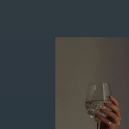
Producten g
CATEGORIEËN
webhsop
New Items
Kleding
Schoenen
Accessoires
Lifestyle
Giftcards
SALE