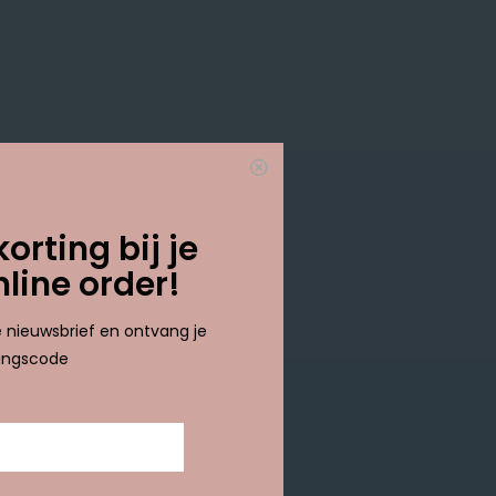
1 result
korting bij je
nline order!
ze nieuwsbrief en ontvang je
tingscode