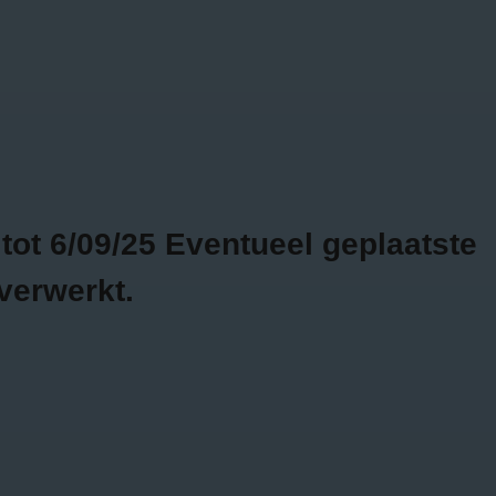
Bojour - Fashion & more
GRATIS
2 WEKEN
VERZENDING VANAF
RETOURTIJD
€75
SALE
0
ot 6/09/25 Eventueel geplaatste
verwerkt.