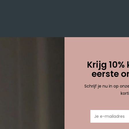
etagd met fashion
Krijg 10% 
eerste o
Schrijf je nu in op on
kor