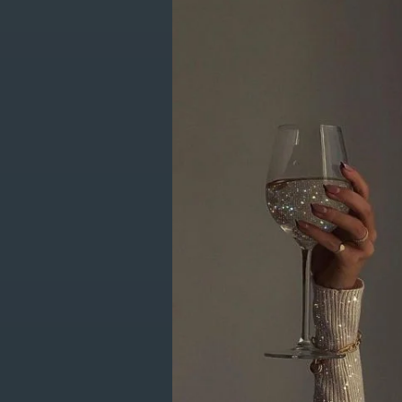
Producten g
CATEGORIEËN
New Items
Kleding
Geen producten gevo
Schoenen
Accessoires
Lifestyle
Giftcards
SALE
Get in touch with us en krijg 