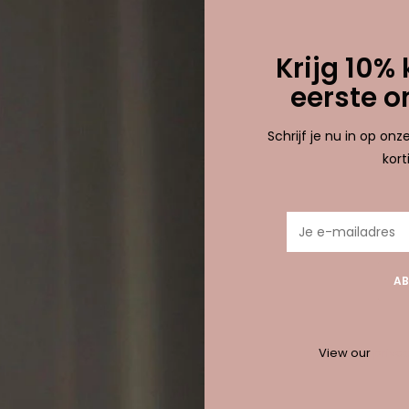
etagd met feather
0 
Krijg 10% 
eerste o
nden!...
Schrijf je nu in op on
kor
AB
View our
privac
10% korting bij