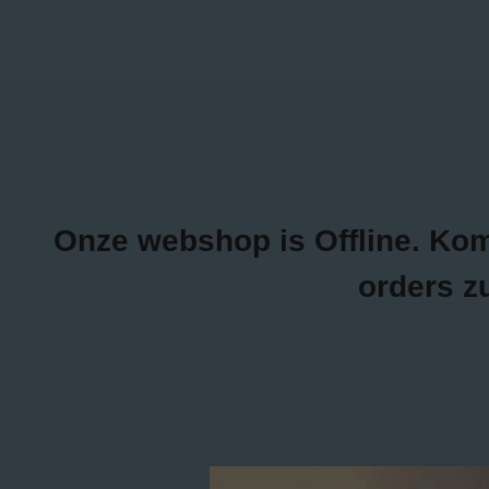
0470/04.26.69
Inloggen
NEW ITEMS
K
Onze webshop is Offline. Kom g
orders z
Home
/
Tags
/
feather