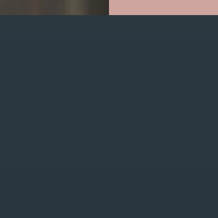
GET IN TOUCH
0470/04.26.69
bojourshop@hotmail.com