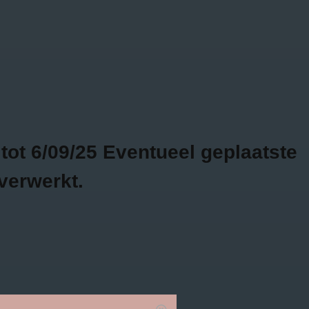
Bojour - Fashion & more
GRATIS
2 WEKEN
VERZENDING VANAF
RETOURTIJD
€75
SALE
0
ot 6/09/25 Eventueel geplaatste
verwerkt.