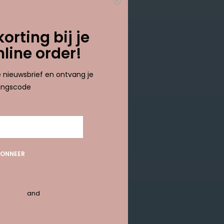
results
korting bij je
nline order!
ze nieuwsbrief en ontvang je
tingscode
ONNEER
y policy
and
termen
ABONNEER