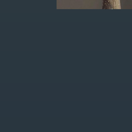
je eerste order!
KLANTENSERVICE
MIJN ACCOUNT
FAQ
Registreren
Algemene
Mijn bestellingen
voorwaarden
Mijn verlanglijst
Privacy Policy
Betaalmethoden
Verzenden &
retourneren
Bojour store