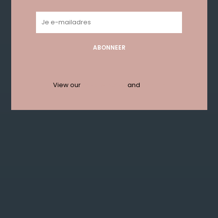
Geen producten gevonden!...
ABONNEER
Get in touch with us en krijg 10%
korting bij je eerste order!
View our
privacy policy
and
termen
ABONNEER
KLANTENSERVICE
MIJN ACCOUNT
GET IN TOUCH