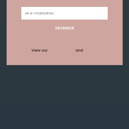
Geen producten gevonden!...
ABONNEER
Get in touch with us en krijg 10%
korting bij je eerste order!
View our
privacy policy
and
termen
ABONNEER
KLANTENSERVICE
MIJN ACCOUNT
GET IN TOUCH