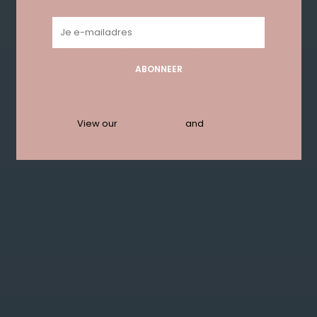
UITVERKOCHT
ABONNEER
View our
privacy policy
and
termen
Lotte's Spencer - Mint
€15,00
€45,00