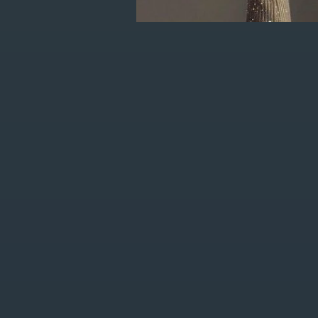
je eerste order!
KLANTENSERVICE
MIJN ACCOUNT
FAQ
Registreren
Algemene
Mijn bestellingen
voorwaarden
Mijn verlanglijst
Privacy Policy
Betaalmethoden
Verzenden &
retourneren
Bojour store