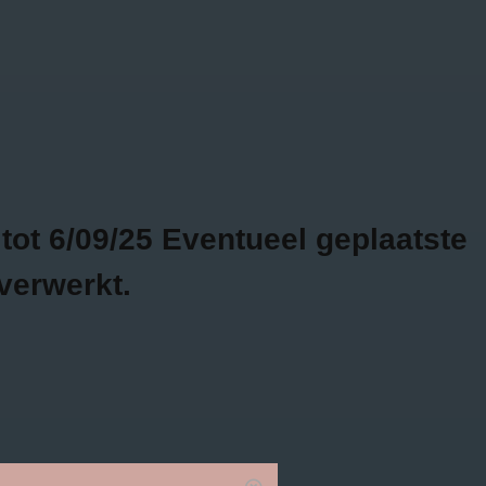
Bojour - Fashion & more
GRATIS
2 WEKEN
VERZENDING VANAF
RETOURTIJD
€75
SALE
0
ot 6/09/25 Eventueel geplaatste
verwerkt.