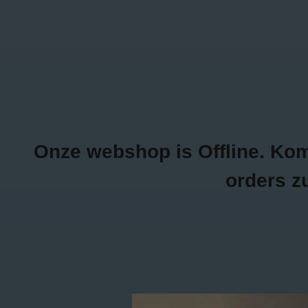
0470/04.26.69
Inloggen
NEW ITEMS
K
Onze webshop is Offline. Kom g
orders z
Home
/
Tags
/
jogging