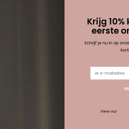
etagd met jogging
0 
Krijg 10% 
eerste o
nden!...
Schrijf je nu in op on
kor
AB
View our
privac
10% korting bij