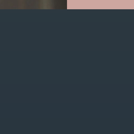
GET IN TOUCH
0470/04.26.69
bojourshop@hotmail.com