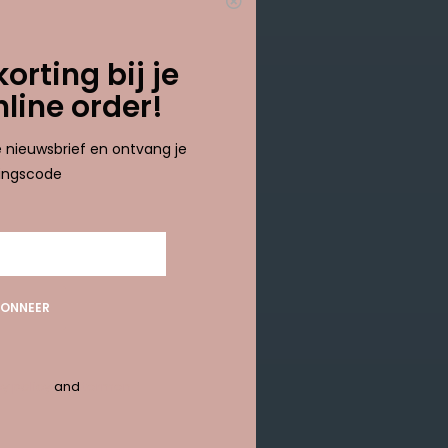
results
korting bij je
nline order!
ze nieuwsbrief en ontvang je
tingscode
ONNEER
y policy
and
termen
ABONNEER