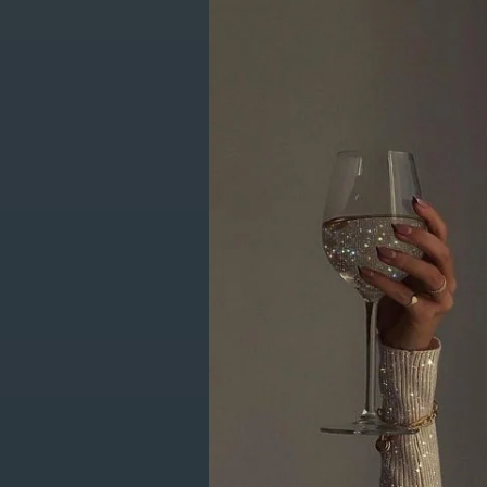
Producten g
CATEGORIEËN
New Items
Kleding
Geen producten gevo
Schoenen
Accessoires
Lifestyle
Giftcards
SALE
Get in touch with us en krijg 