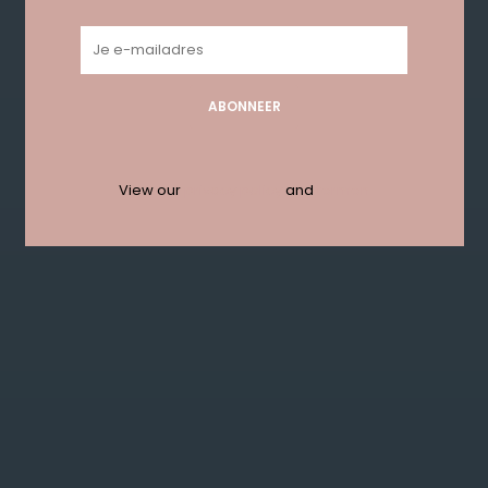
Geen producten gevonden!...
ABONNEER
Get in touch with us en krijg 10%
korting bij je eerste order!
View our
privacy policy
and
termen
ABONNEER
KLANTENSERVICE
MIJN ACCOUNT
GET IN TOUCH