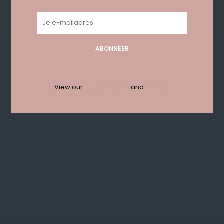
UITVERKOCHT
ABONNEER
View our
privacy policy
and
termen
Martini Tee - Fuchsia
€10,00
€35,00