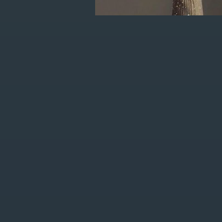
je eerste order!
KLANTENSERVICE
MIJN ACCOUNT
FAQ
Registreren
Algemene
Mijn bestellingen
voorwaarden
Mijn verlanglijst
Privacy Policy
Betaalmethoden
Verzenden &
retourneren
Bojour store