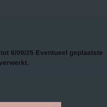
Bojour - Fashion & more
GRATIS
2 WEKEN
VERZENDING VANAF
RETOURTIJD
€75
SALE
0
ot 6/09/25 Eventueel geplaatste
verwerkt.