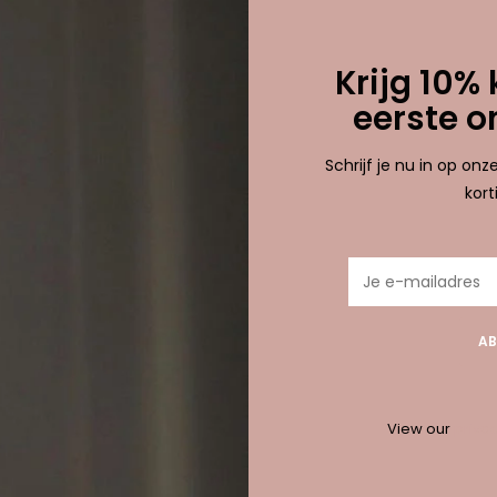
etagd met patchwortk
0 
Krijg 10% 
eerste o
nden!...
Schrijf je nu in op on
kor
AB
View our
privac
10% korting bij