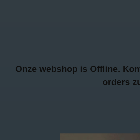
0470/04.26.69
Inloggen
NEW ITEMS
K
Onze webshop is Offline. Kom g
orders z
Home
/
Tags
/
patchwortk