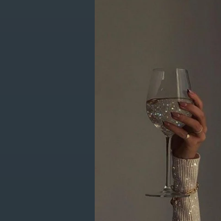
Producten g
CATEGORIEËN
New Items
Kleding
Geen producten gevo
Schoenen
Accessoires
Lifestyle
Giftcards
SALE
Get in touch with us en krijg 