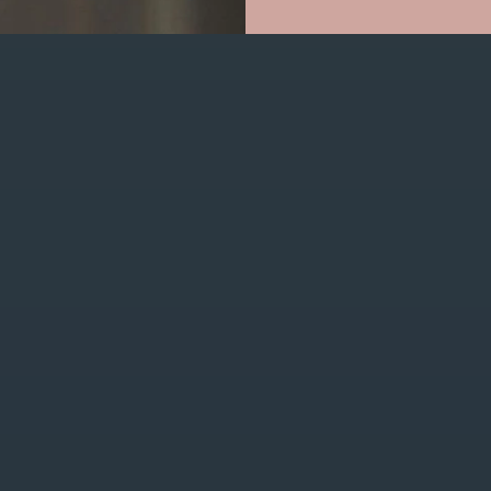
GET IN TOUCH
0470/04.26.69
bojourshop@hotmail.com