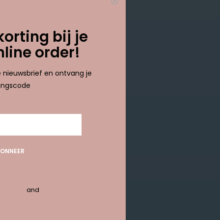
results
korting bij je
nline order!
ze nieuwsbrief en ontvang je
tingscode
ONNEER
y policy
and
termen
ABONNEER