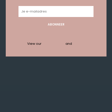
Geen producten gevonden!...
ABONNEER
Get in touch with us en krijg 10%
korting bij je eerste order!
View our
privacy policy
and
termen
ABONNEER
KLANTENSERVICE
MIJN ACCOUNT
GET IN TOUCH