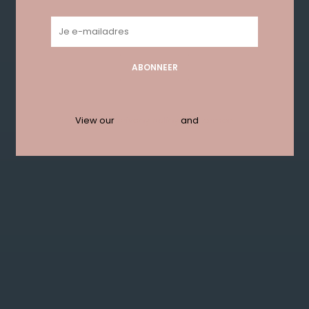
Geen producten gevonden!...
ABONNEER
Get in touch with us en krijg 10%
korting bij je eerste order!
View our
privacy policy
and
termen
ABONNEER
KLANTENSERVICE
MIJN ACCOUNT
GET IN TOUCH