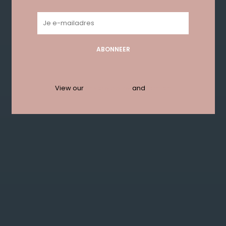
Geen producten gevonden!...
ABONNEER
Get in touch with us en krijg 10%
korting bij je eerste order!
View our
privacy policy
and
termen
ABONNEER
KLANTENSERVICE
MIJN ACCOUNT
GET IN TOUCH