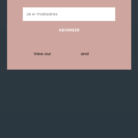
Geen producten gevonden!...
ABONNEER
Get in touch with us en krijg 10%
korting bij je eerste order!
View our
privacy policy
and
termen
ABONNEER
KLANTENSERVICE
MIJN ACCOUNT
GET IN TOUCH