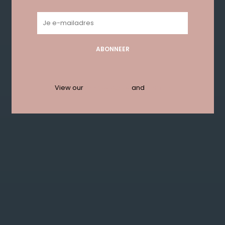
Geen producten gevonden!...
ABONNEER
Get in touch with us en krijg 10%
korting bij je eerste order!
View our
privacy policy
and
termen
ABONNEER
KLANTENSERVICE
MIJN ACCOUNT
GET IN TOUCH