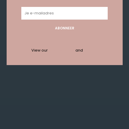
Geen producten gevonden!...
ABONNEER
Get in touch with us en krijg 10%
korting bij je eerste order!
View our
privacy policy
and
termen
ABONNEER
KLANTENSERVICE
MIJN ACCOUNT
GET IN TOUCH